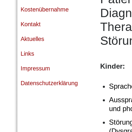
Kostenübernahme
Diagn
Thera
Kontakt
Störu
Aktuelles
Links
Kinder:
Impressum
Datenschutzerklärung
Sprach
Ausspra
und ph
Störun
(Dysgr