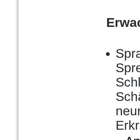
Erwa
Spr
Spr
Schl
Sch
neu
Erk