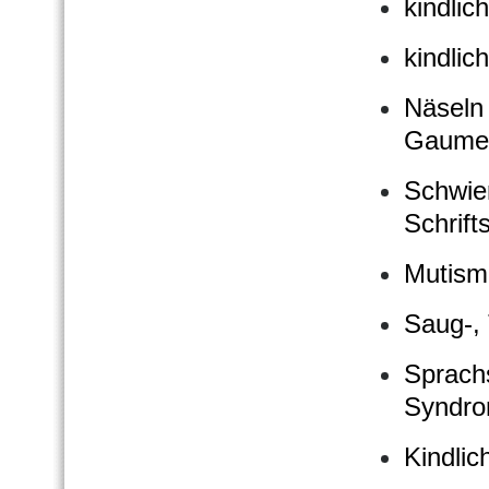
kindlic
kindlic
Näseln 
Gaumen
Schwie
Schrift
Mutism
Saug-, 
Sprach
Syndro
Kindlic