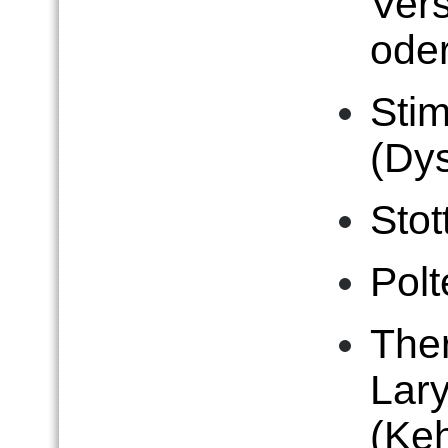
Ver
oder
Sti
(Dy
Stot
Polt
The
Lar
(Keh