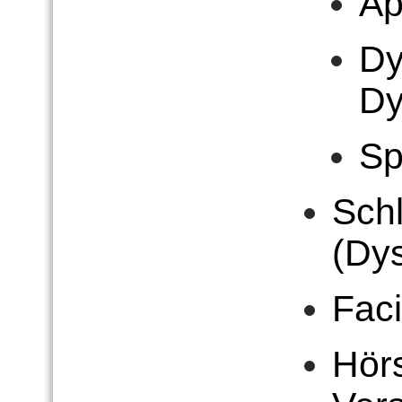
Ap
Dy
Dy
Sp
Sch
(Dy
Faci
Hör