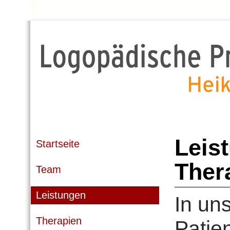
Leis
Startseite
Ther
Team
Leistungen
In uns
Therapien
Patie