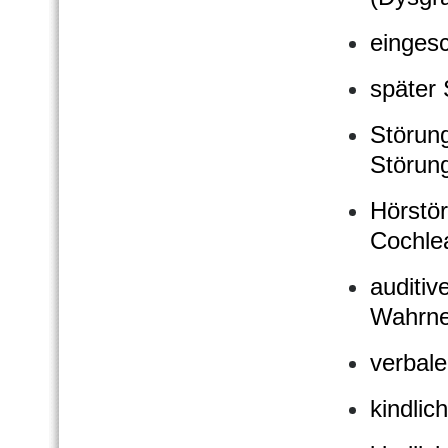
einges
später 
Störun
Störun
Hörstö
Cochlea
auditiv
Wahrn
verbale
kindlic