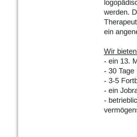
logopädis
werden. D
Therapeut
ein angen
Wir biete
- ein 13. 
- 30 Tage
- 3-5 Fort
- ein Jobr
- betriebl
vermögens