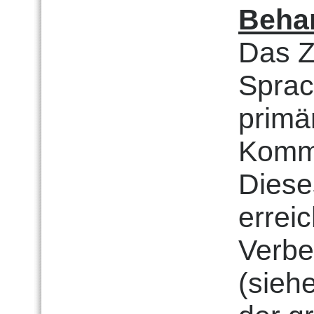
Beha
Das Z
Sprac
primä
Kommu
Diese
erreic
Verbe
(sieh