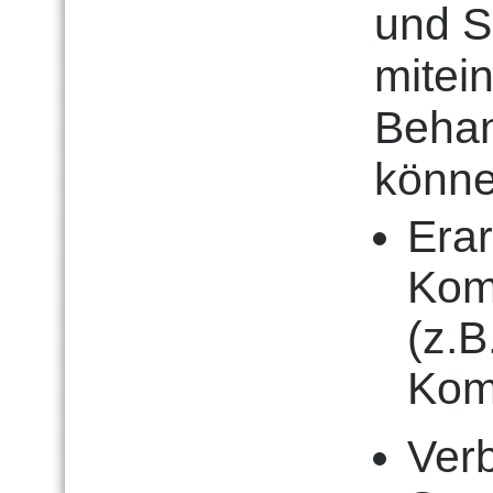
und S
mitei
Beha
könne
Erar
Kom
(z.B
Kom
Ver