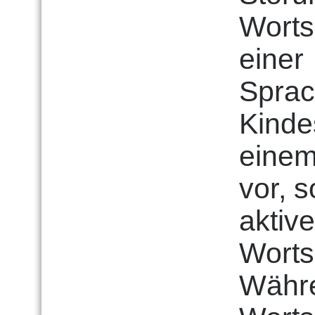
Wortsc
einer
Sprac
Kindes
einem
vor, 
aktiv
Worts
Währe