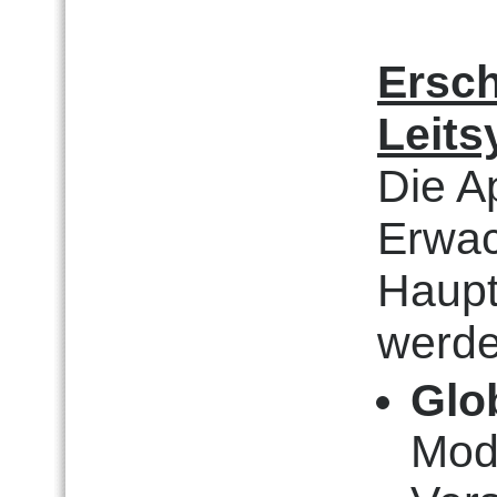
Ersc
Leit
Die A
Erwac
Haupt
werde
Glo
Moda