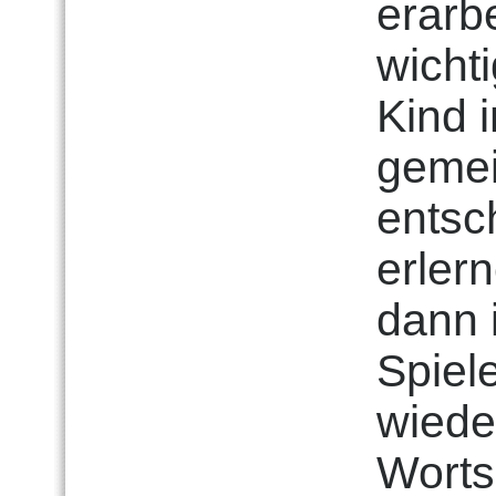
erarb
wichti
Kind i
gemei
entsc
erler
dann 
Spiel
wiede
Worts