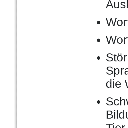
Aus
Wor
Wor
Stö
Spra
die
Schw
Bild
Tier