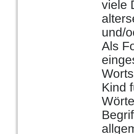
viele
alter
und/o
Als F
einge
Worts
Kind 
Wörte
Begrif
allge