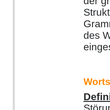
der g
Struk
Gramm
des W
einge
Worts
Defin
Störu