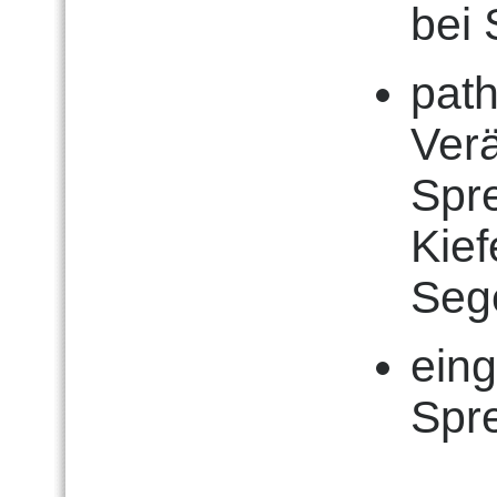
bei
pat
Ver
Spre
Kie
Sege
ein
Spr