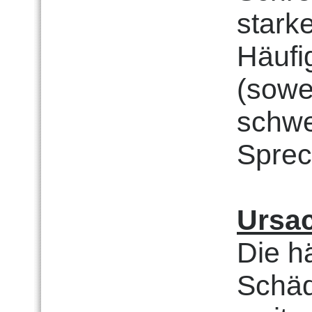
stark
Häufig
(sowe
schwe
Sprec
Ursa
Die h
Schäd