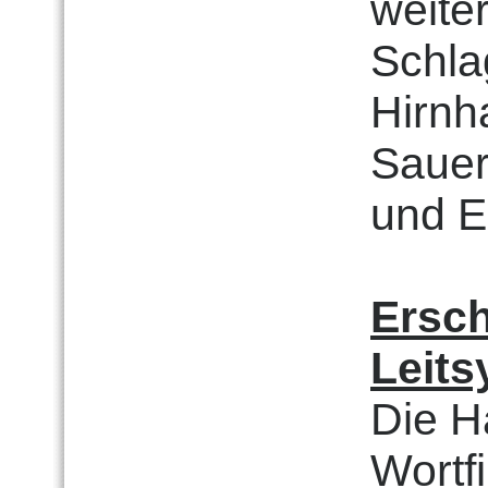
weite
Schlag
Hirnh
Sauer
und E
Ersc
Leit
Die H
Wortf