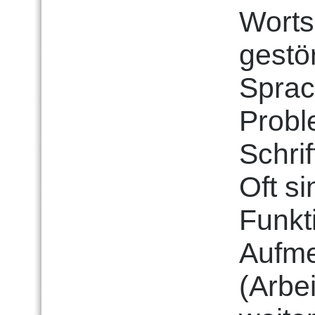
Worts
gestö
Sprac
Probl
Schri
Oft s
Funkt
Aufme
(Arbe