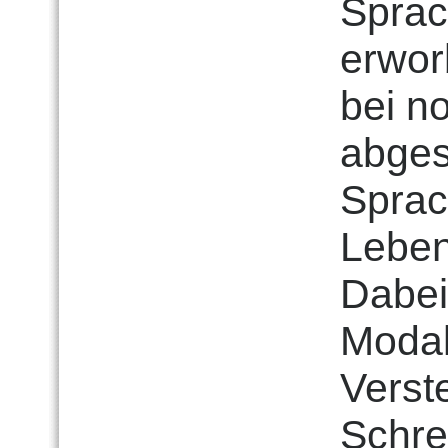
Sprac
erwor
bei n
abges
Sprac
Leben
Dabei
Modal
Verst
Schre