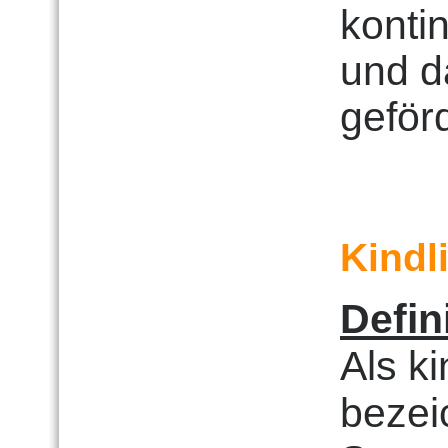
kontin
und d
geförd
Kindl
Defin
Als k
bezei