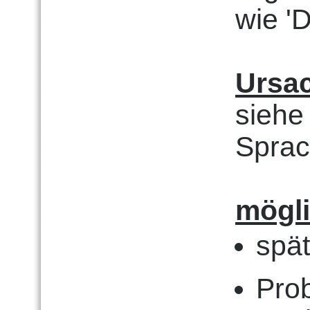
wie '
Ursa
siehe
Sprac
mögl
spä
Pro