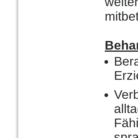
weite
mitbet
Beha
Bera
Erz
Ver
all
Fähi
spra