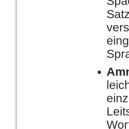
Spac
Sat
vers
ein
Spr
Amn
leic
ein
Lei
Wor