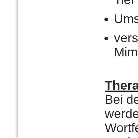
Ums
vers
Mim
Thera
Bei d
werde
Wortfe