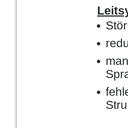
Leit
Stö
redu
man
Spr
fehl
Stru