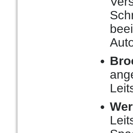
Ver
Sch
beei
Aut
Bro
ang
Leit
Wer
Lei