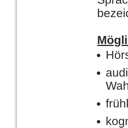
bezei
Mögl
Hör
audi
Wah
früh
kogn