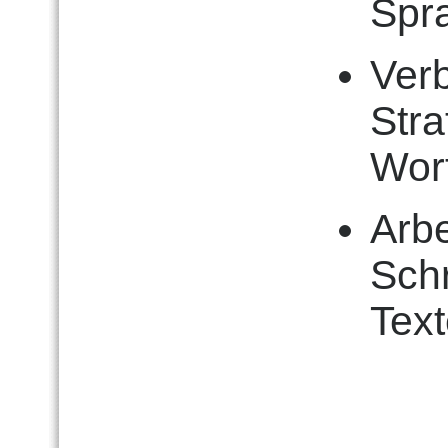
Spr
Ver
Str
Wor
Arb
Sch
Tex