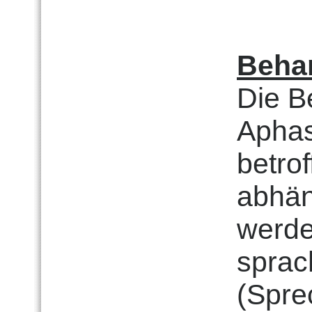
Beha
Die B
Aphas
betro
abhän
werde
sprac
(Spre