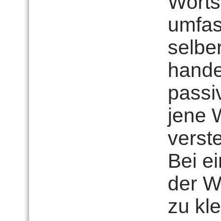
Worts
umfas
selbe
hande
passi
jene 
verste
Bei ei
der W
zu kl