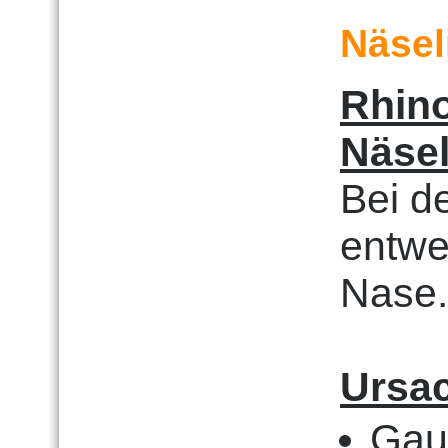
Näsel
Rhino
Näsel
Bei d
entwei
Nase.
Ursa
Gau