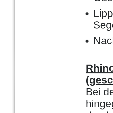
Lip
Seg
Nach
Rhin
(gesc
Bei d
hinge