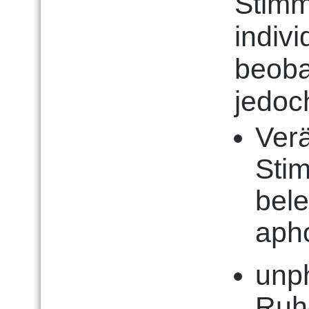
Stimm
indivi
beoba
jedoc
Ver
Stim
bele
aph
unp
Ruh