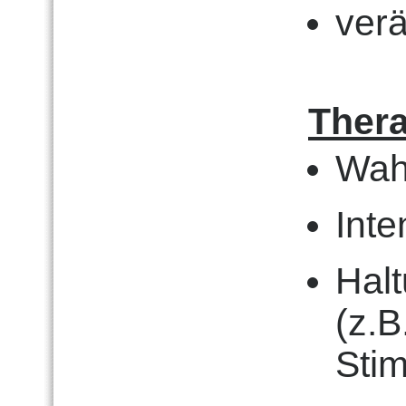
verä
Thera
Wah
Inte
Halt
(z.B
Sti