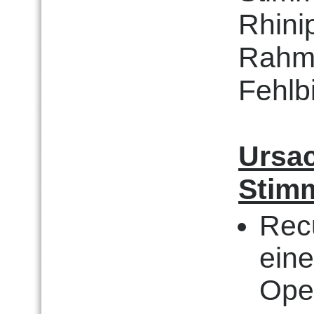
Rhini
Rahm
Fehlb
Ursa
Stim
Rec
eine
Oper