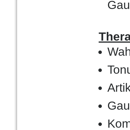
Gau
Thera
Wah
Ton
Arti
Gau
Kom