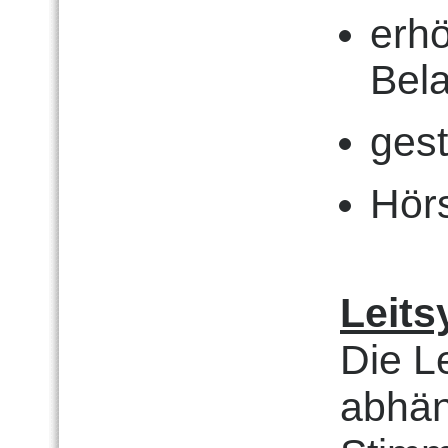
erhö
Bel
ges
Hör
Leit
Die L
abhän