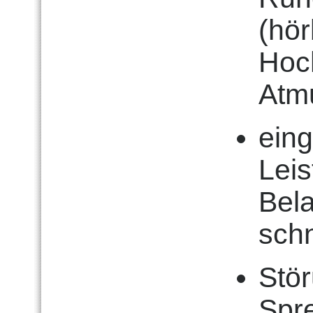
(hö
Hoc
Atm
eing
Leis
Bela
sch
Stö
Spr