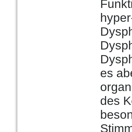
Funkt
hyper
Dysph
Dysph
Dysph
es ab
organ
des K
beson
Stimm