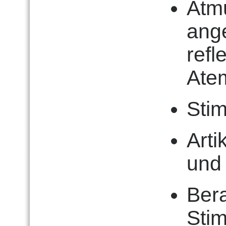
Atm
ang
refl
Ate
Stim
Arti
und 
Bera
Sti