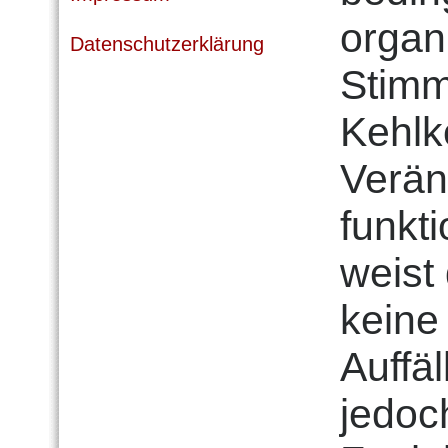
organ
Datenschutzerklärung
Stimm
Kehlk
Verän
funkt
weist
keine
Auffäl
jedoc