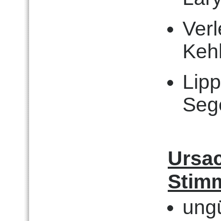
Ver
Keh
Lip
Sege
Ursac
Stim
ung