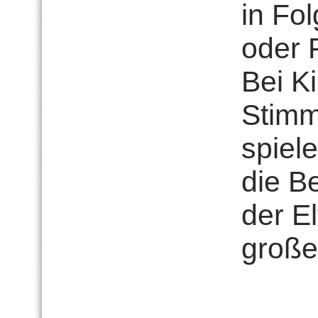
in Fo
oder 
Bei Ki
Stimm
spiel
die B
der El
große