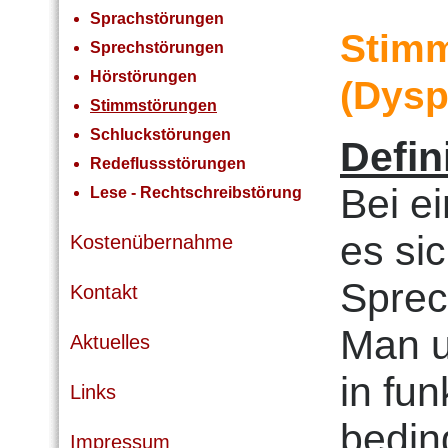
Sprachstörungen
Stim
Sprechstörungen
Hörstörungen
(Dysp
Stimmstörungen
Schluckstörungen
Defin
Redeflussstörungen
Bei e
Lese - Rechtschreibstörung
es si
Kostenübernahme
Sprec
Kontakt
Man u
Aktuelles
in fun
Links
bedin
Impressum