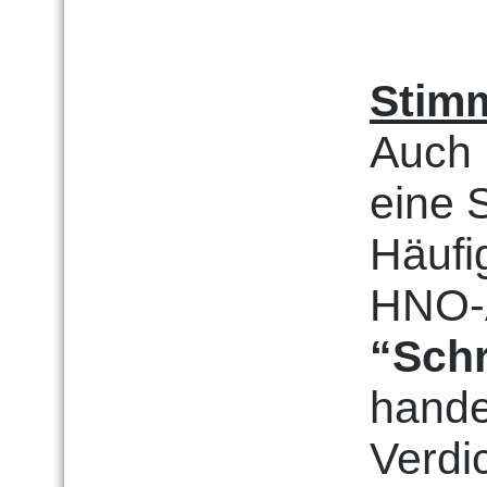
Stimm
Auch 
eine 
Häufig
HNO-A
“Sch
hande
Verdi