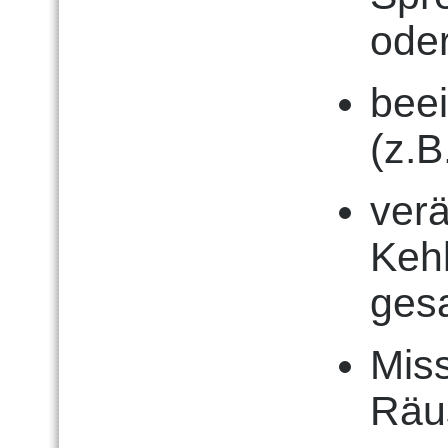
oder
beei
(z.B
ver
Kehl
ges
Mis
Räu