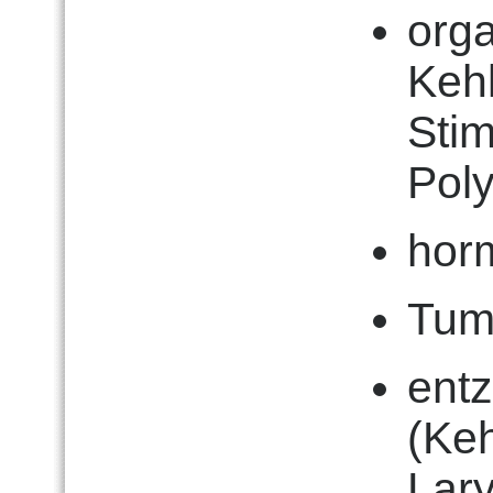
org
Keh
Sti
Pol
hor
Tum
ent
(Ke
Lary